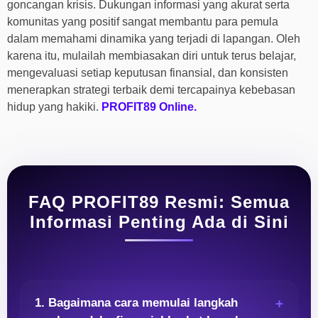
goncangan krisis. Dukungan informasi yang akurat serta
komunitas yang positif sangat membantu para pemula
dalam memahami dinamika yang terjadi di lapangan. Oleh
karena itu, mulailah membiasakan diri untuk terus belajar,
mengevaluasi setiap keputusan finansial, dan konsisten
menerapkan strategi terbaik demi tercapainya kebebasan
hidup yang hakiki.
PROFIT89 Online.
FAQ PROFIT89 Resmi: Semua
Informasi Penting Ada di Sini
1. Bagaimana cara memulai langkah