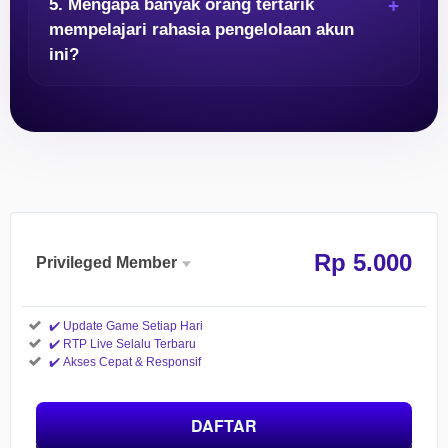
5. Mengapa banyak orang tertarik
mempelajari rahasia pengelolaan akun
ini?
Rp
5.000
Privileged Member
Member
Reguler
Aktif
✔️ Update Game Setiap Hari
✔️ RTP Live Selalu Terbaru
5.000
Rp
✔️ Akses Cepat & Responsif
Temukan
cara
DAFTAR
mencapai