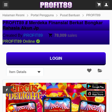
Halaman Resmi
Portal Pengguna
Pusat Bantuan
PROFIT89
PROFIT89 # Merdeka Finansial Berkat Bongkar
Rahasia Akun Jp
Created By
PROFIT89
78,009
sales
PROFIT89 Online
LOGIN
Item Details