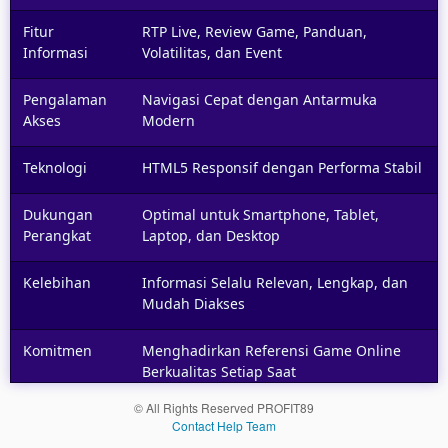
prioritas,
bonus
Fitur
RTP Live, Review Game, Panduan,
mingguan,
Informasi
Volatilitas, dan Event
prediksi
eksklusif,
Pengalaman
Navigasi Cepat dengan Antarmuka
dan
Akses
Modern
support
khusus
Teknologi
HTML5 Responsif dengan Performa Stabil
dari tim
PROFIT89.
Dukungan
Optimal untuk Smartphone, Tablet,
Perangkat
Laptop, dan Desktop
Kelebihan
Informasi Selalu Relevan, Lengkap, dan
Mudah Diakses
Komitmen
Menghadirkan Referensi Game Online
Berkualitas Setiap Saat
© All Rights Reserved PROFIT89
Contact Help Team